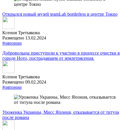
Открылся новый музей teamLab borderless в центре Токио
Ксения Третьякова
Размещено 13.02.2024
#ояпонии
Добровольцы приступили к участию в процессе очистки в
городе Ното, пострадавшем от землетрясения.
Ксения Третьякова
Размещено 09.02.2024
#ояпонии
Уроженка Украины, Мисс Япония, отказывается от титула
после романа