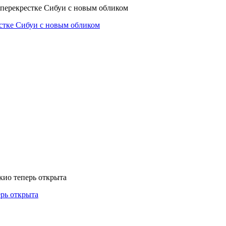
естке Сибуи с новым обликом
ерь открыта