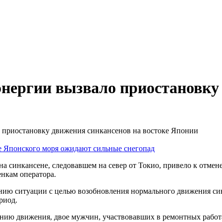
нергии вызвало приостановку
 приостановку движения синкансенов на востоке Японии
ье Японского моря ожидают сильные снегопад
а синкансене, следовавшем на север от Токио, привело к отмен
енкам оператора.
лению ситуации с целью возобновления нормального движения син
риод.
нию движения, двое мужчин, участвовавших в ремонтных работа